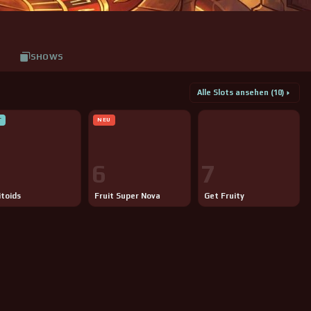
SHOWS
Alle Slots ansehen (10)
T
NEU
6
7
itoids
Fruit Super Nova
Get Fruity