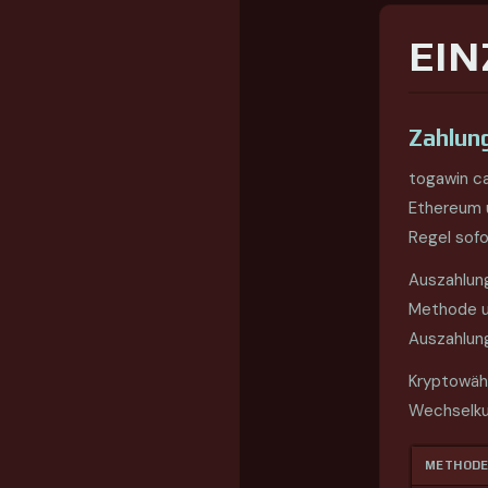
EI
Zahlun
togawin ca
Ethereum u
Regel sofo
Auszahlung
Methode un
Auszahlun
Kryptowähr
Wechselkur
METHOD