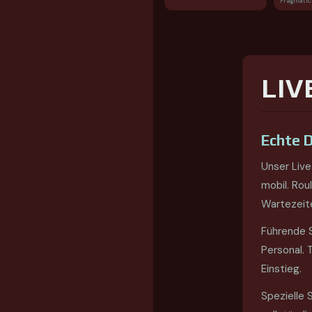
Pragmatic
LIV
Echte D
Unser Live
mobil. Rou
Wartezeit
Führende S
Personal. 
Einstieg.
Spezielle 