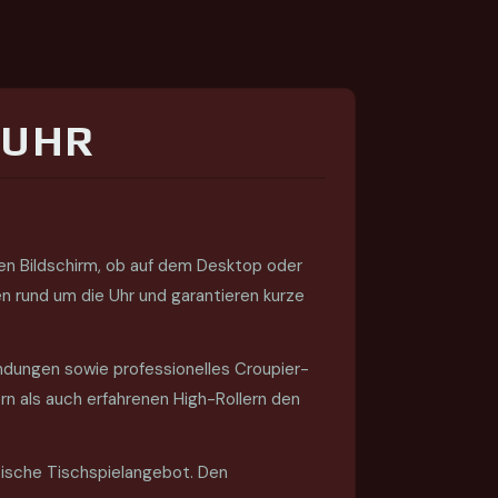
 UHR
ren Bildschirm, ob auf dem Desktop oder
en rund um die Uhr und garantieren kurze
indungen sowie professionelles Croupier-
rn als auch erfahrenen High-Rollern den
ssische Tischspielangebot. Den