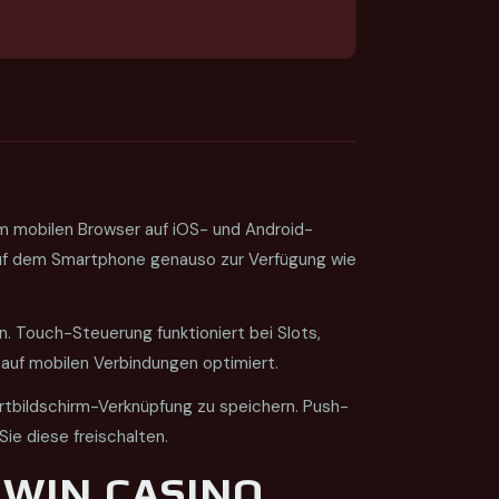
g im mobilen Browser auf iOS- und Android-
auf dem Smartphone genauso zur Verfügung wie
. Touch-Steuerung funktioniert bei Slots,
auf mobilen Verbindungen optimiert.
rtbildschirm-Verknüpfung zu speichern. Push-
ie diese freischalten.
WIN CASINO