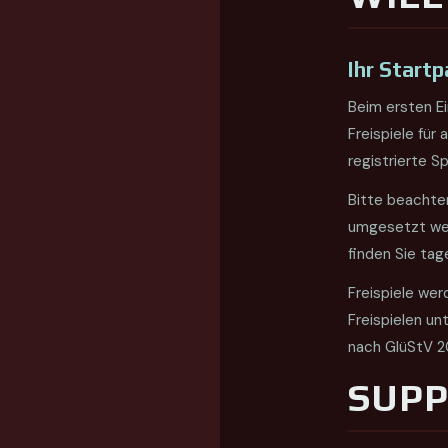
Ihr Startp
Beim ersten Ei
Freispiele für
registrierte Sp
Bitte beachte
umgesetzt wer
finden Sie tag
Freispiele wer
Freispielen un
nach GlüStV 2
SUPP