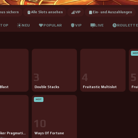
nus sichern
Alle Slots ansehen
VIP
Ein- und Auszahlungen
TOP
NEU
POPULAR
VIP
LIVE
ROULETTE
HO
3
4
5
Blast
Double Stacks
Fruitastic Multislot
Fru
HOT
10
Super Joker Pragmatic Play
Ways Of Fortune