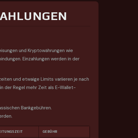
ZAHLUNGEN
weisungen und Kryptowährungen wie
bindungen. Einzahlungen werden in der
iten und etwaige Limits variieren je nach
n der Regel mehr Zeit als E-Wallet-
lassischen Bankgebühren.
erden.
EITUNGSZEIT
GEBÜHR