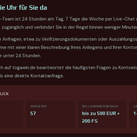
e Uhr für Sie da
-Team ist 24 Stunden am Tag, 7 Tage die Woche per Live-Chat und
 zugänglich und verbindet Sie in der Regel binnen weniger Minute
e Anfragen, etwa zu Verifizierungsdokumenten oder Auszahlungsst
e mit einer klaren Beschreibung Ihres Anliegens und Ihrer Konto
e unter 24 Stunden.
h auf togawin.de beantwortet die häufigsten Fragen zu Kontoeins
als eine direkte Kontaktanfrage.
LICK
ANBIETER
WILLKOMMENSBONUS
J
57
bis zu 500 EUR +
1
200 FS